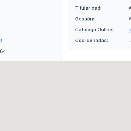
Titularidad:
A
Gestión:
A
Catálogo Online:
h
t
Coordenadas:
L
484