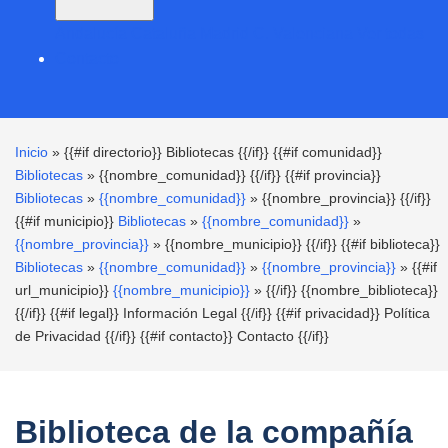
Andalucía
Cataluña
Madrid
C. Valenciana
Ver todas
Contacto
Inicio
» {{#if directorio}}
Bibliotecas
{{/if}} {{#if comunidad}}
Bibliotecas
»
{{nombre_comunidad}}
{{/if}} {{#if provincia}}
Bibliotecas
»
{{nombre_comunidad}}
»
{{nombre_provincia}}
{{/if}}
{{#if municipio}}
Bibliotecas
»
{{nombre_comunidad}}
»
{{nombre_provincia}}
»
{{nombre_municipio}}
{{/if}} {{#if biblioteca}}
Bibliotecas
»
{{nombre_comunidad}}
»
{{nombre_provincia}}
» {{#if
url_municipio}}
{{nombre_municipio}}
» {{/if}}
{{nombre_biblioteca}}
{{/if}} {{#if legal}}
Información Legal
{{/if}} {{#if privacidad}}
Política
de Privacidad
{{/if}} {{#if contacto}}
Contacto
{{/if}}
Biblioteca de la compañía