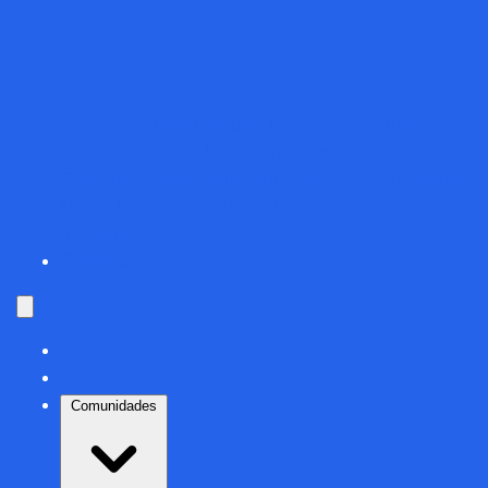
Andalucía
Aragón
Asturias
Baleares
Canarias
Cantabria
Castilla-La Mancha
Castilla y León
Cataluña
C. Valenciana
Extremadura
Galicia
Madrid
Murcia
Navarra
País Vasco
La Rioja
Ver todas
Contacto
Inicio
Directorio
Comunidades