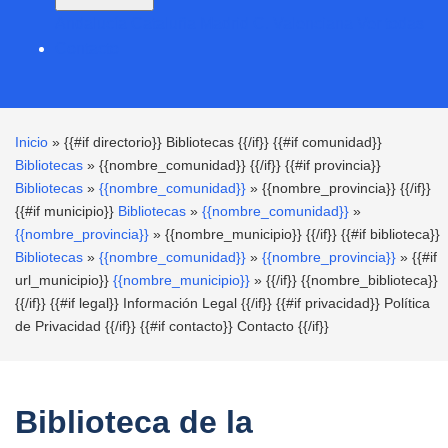
Andalucía
Cataluña
Madrid
C. Valenciana
Ver todas
Contacto
Inicio
» {{#if directorio}}
Bibliotecas
{{/if}} {{#if comunidad}}
Bibliotecas
»
{{nombre_comunidad}}
{{/if}} {{#if provincia}}
Bibliotecas
»
{{nombre_comunidad}}
»
{{nombre_provincia}}
{{/if}}
{{#if municipio}}
Bibliotecas
»
{{nombre_comunidad}}
»
{{nombre_provincia}}
»
{{nombre_municipio}}
{{/if}} {{#if biblioteca}}
Bibliotecas
»
{{nombre_comunidad}}
»
{{nombre_provincia}}
» {{#if
url_municipio}}
{{nombre_municipio}}
» {{/if}}
{{nombre_biblioteca}}
{{/if}} {{#if legal}}
Información Legal
{{/if}} {{#if privacidad}}
Política
de Privacidad
{{/if}} {{#if contacto}}
Contacto
{{/if}}
Biblioteca de la