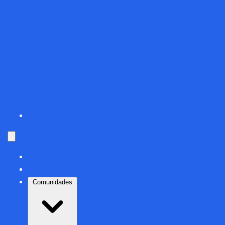
Andalucía
Aragón
Asturias
Baleares
Canarias
Cantabria
Castilla-La Mancha
Castilla y León
Cataluña
C. Valenciana
Extremadura
Galicia
Madrid
Murcia
Navarra
País Vasco
La Rioja
Ver todas
Contacto
Inicio
Directorio
Comunidades